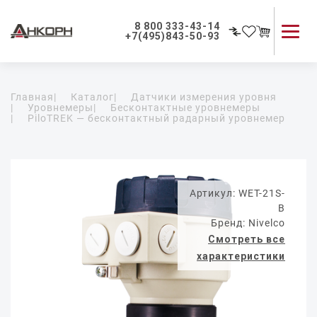
8 800 333-43-14
+7(495)843-50-93
Каталог продукции
Главная
|
Каталог
|
Датчики измерения уровня
Применение приборов
|
Уровнемеры
|
Бесконтактные уровнемеры
|
PiloTREK — бесконтактный радарный уровнемер
Как мы работаем
О компании
Контакты
Артикул: WET-21S-
B
Бренд: Nivelco
Смотреть все
характеристики