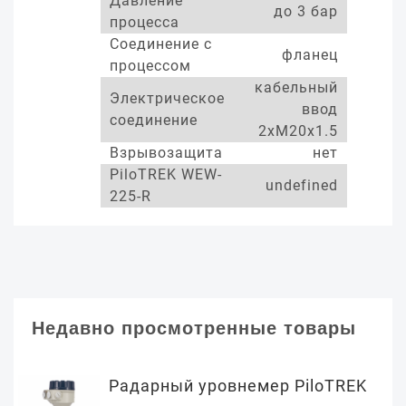
Давление
до 3 бар
процесса
Соединение с
фланец
процессом
кабельный
Электрическое
ввод
соединение
2xM20x1.5
Взрывозащита
нет
PiloTREK WEW-
undefined
225-R
Недавно просмотренные товары
Радарный уровнемер PiloTREK