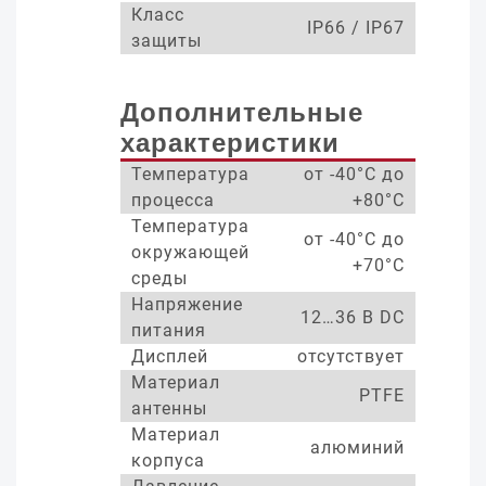
Класс
IP66 / IP67
защиты
Дополнительные
характеристики
Температура
от -40°С до
процесса
+80°С
Температура
от -40°С до
окружающей
+70°С
среды
Напряжение
12…36 В DC
питания
Дисплей
отсутствует
Материал
PTFE
антенны
Материал
алюминий
корпуса