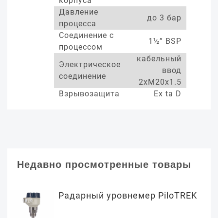
корпуса
Давление
до 3 бар
процесса
Соединение с
1½” BSP
процессом
кабельный
Электрическое
ввод
соединение
2xM20x1.5
Взрывозащита
Ex ta D
Недавно просмотренные товары
Радарный уровнемер PiloTREK