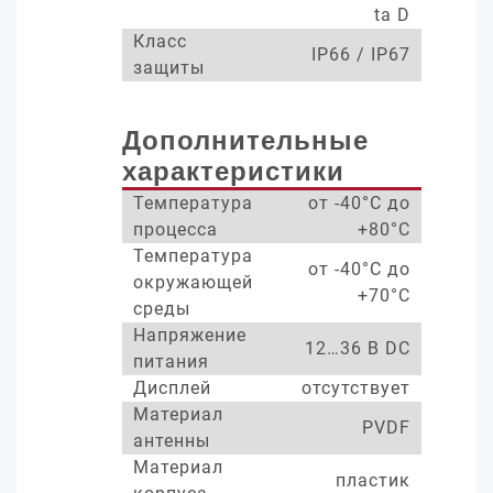
ta D
Класс
IP66 / IP67
защиты
Дополнительные
характеристики
Температура
от -40°С до
процесса
+80°С
Температура
от -40°С до
окружающей
+70°С
среды
Напряжение
12…36 В DC
питания
Дисплей
отсутствует
Материал
PVDF
антенны
Материал
пластик