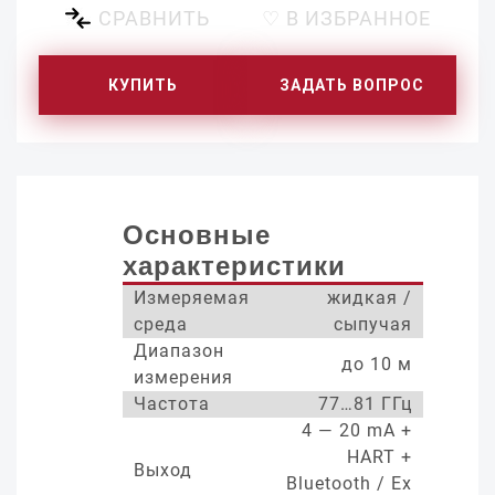
СРАВНИТЬ
♡ В ИЗБРАННОЕ
КУПИТЬ
ЗАДАТЬ ВОПРОС
Основные
характеристики
Измеряемая
жидкая /
среда
сыпучая
Диапазон
до 10 м
измерения
Частота
77…81 ГГц
4 — 20 mA +
HART +
Выход
Bluetooth / Ex