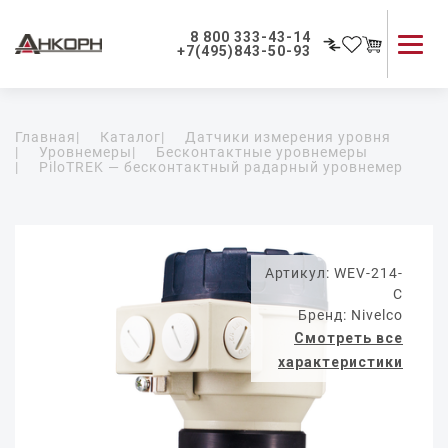
8 800 333-43-14
+7(495)843-50-93
Каталог продукции
Главная
|
Каталог
|
Датчики измерения уровня
Применение приборов
|
Уровнемеры
|
Бесконтактные уровнемеры
|
PiloTREK — бесконтактный радарный уровнемер
Как мы работаем
О компании
Контакты
Артикул: WEV-214-
C
Бренд: Nivelco
Смотреть все
характеристики