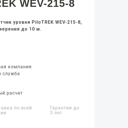
REK WEV-215-8
тчик уровня PiloTREK WEV-215-8,
мерения до 10 м.
з
ная компания
я служба
ый расчет
тавка по всей
Гарантия до
сии
5 лет