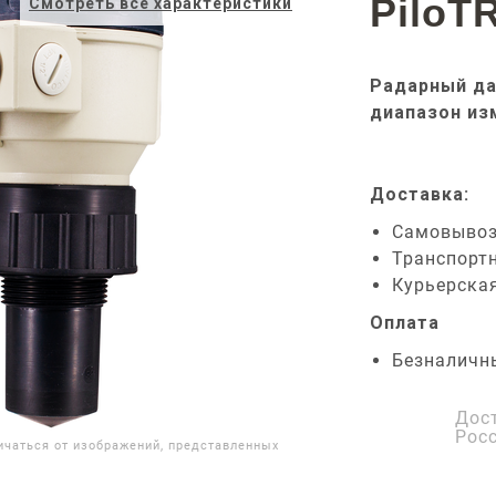
PiloT
Смотреть все характеристики
Радарный да
диапазон из
Доставка:
Самовыво
Транспорт
Курьерска
Оплата
Безналичн
Дос
Рос
ичаться от изображений, представленных