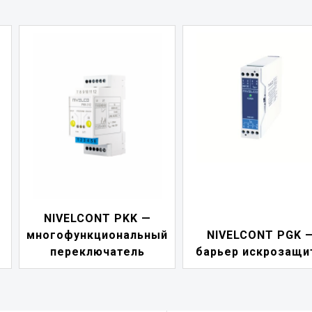
NIVELCONT PDF 
й
NIVELCONT PGK —
индикатор токов
барьер искрозащиты
петли