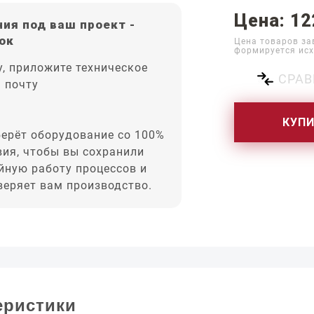
Цена: 12
ия под ваш проект -
ок
Цена товаров за
формируется исх
, приложите техническое
СРАВ
а почту
КУП
ерёт оборудование со 100%
вия, чтобы вы сохранили
йную работу процессов и
оверяет вам производство.
еристики