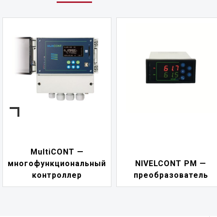
NIVELCONT PKK —
NIVELCONT PM —
многофункциональны
преобразователь
переключатель