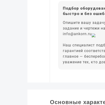
Подбор оборудован
быстро и без ошиб
Опишите вашу задачу
задание и чертежи н
info@ankorn.ru
Наш специалист подб
гарантией соответст
главное — бесперебо
уважение тех, кто д
Основные характ