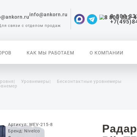
info@ankorn.ru
8 800 33
+7(495)8
Для связи с отделом продаж
ОРОВ
КАК МЫ РАБОТАЕМ
О КОМПАНИИ
уровня
|
Уровнемеры
|
Бесконтактные уровнемеры
овнемер
 приборы для
ации
Артикул: WEV-215-8
Радар
Бренд: Nivelco