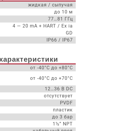
жидкая / сыпучая
до 10 м
77…81 ГГц
4 — 20 mA + HART / Ex ia
GD
IP66 / IP67
характеристики
от -40°С до +80°С
от -40°С до +70°С
12…36 В DC
отсутствует
PVDF
пластик
до 3 бар
1½” NPT
кабельный ввод