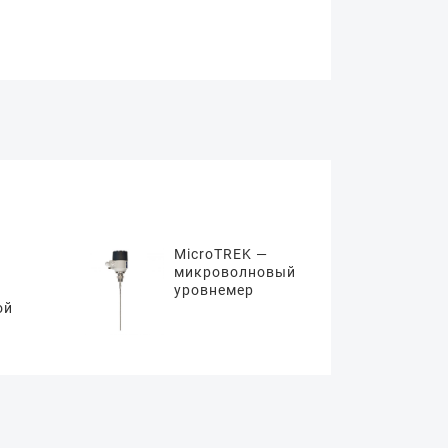
MicroTREK —
микроволновый
уровнемер
ой