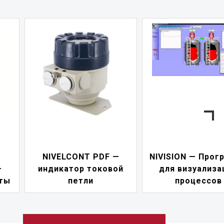
—
NIVISION — Программа
ой
для визуализации
NIPOWER — бл
процессов
питания