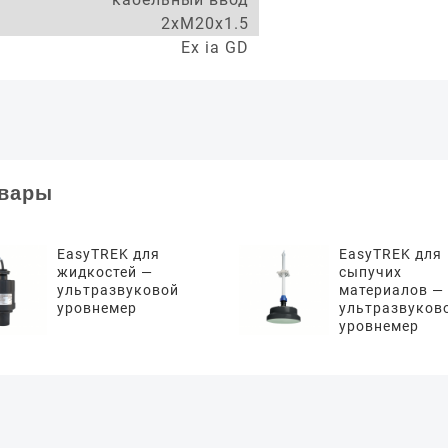
2xM20x1.5
Ex ia GD
овары
EasyTREK для
EasyTREK для
жидкостей —
сыпучих
ультразвуковой
материалов —
уровнемер
ультразвуков
уровнемер