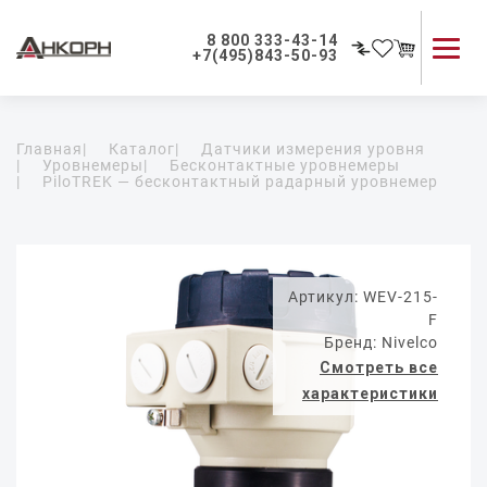
8 800 333-43-14
+7(495)843-50-93
Каталог продукции
Главная
|
Каталог
|
Датчики измерения уровня
Применение приборов
|
Уровнемеры
|
Бесконтактные уровнемеры
|
PiloTREK — бесконтактный радарный уровнемер
Как мы работаем
О компании
Контакты
Артикул: WEV-215-
F
Бренд: Nivelco
Смотреть все
характеристики