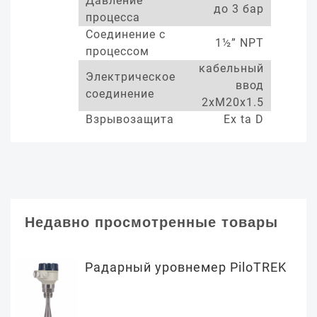
Давление
до 3 бар
процесса
Соединение с
1½” NPT
процессом
кабельный
Электрическое
ввод
соединение
2xM20x1.5
Взрывозащита
Ex ta D
Недавно просмотренные товары
Радарный уровнемер PiloTREK