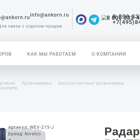
info@ankorn.ru
8 800 33
+7(495)8
Для связи с отделом продаж
ОРОВ
КАК МЫ РАБОТАЕМ
О КОМПАНИИ
уровня
|
Уровнемеры
|
Бесконтактные уровнемеры
овнемер
 приборы для
ации
Артикул: WEV-215-J
Радар
Бренд: Nivelco