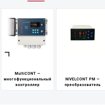
NIVELCONT PKK —
NIVELCONT PM —
многофункциональн
преобразователь
переключатель