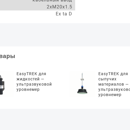
2xM20x1.5
Ex ta D
овары
EasyTREK для
EasyTREK для
жидкостей —
сыпучих
ультразвуковой
материалов —
уровнемер
ультразвуков
уровнемер