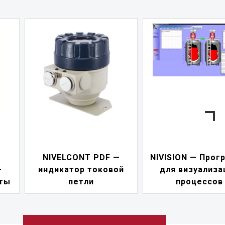
 —
NIVISION — Программа
ой
для визуализации
NIPOWER — б
процессов
питания