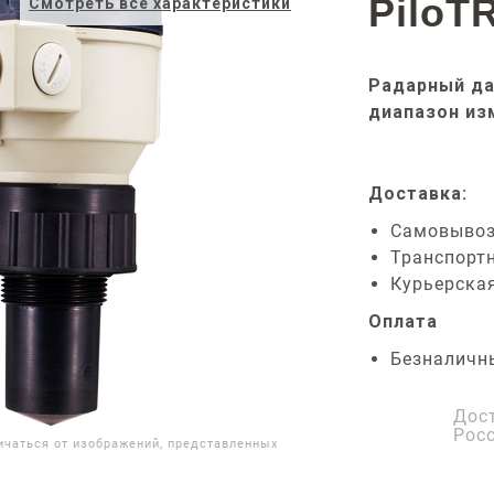
PiloT
Смотреть все характеристики
Радарный да
диапазон из
Доставка:
Самовыво
Транспорт
Курьерска
Оплата
Безналичн
Дос
Рос
ичаться от изображений, представленных