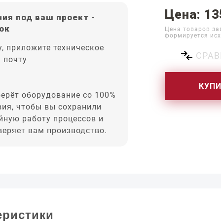
Цена: 13
ия под ваш проект -
ок
Цена товаров за
формируется исх
, приложите техническое
СРАВ
а почту
КУП
ерёт оборудование со 100%
вия, чтобы вы сохранили
йную работу процессов и
оверяет вам производство.
еристики