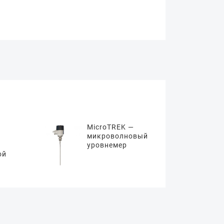
MicroTREK —
микроволновый
уровнемер
ой