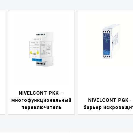
NIVELCONT PDF
ый
NIVELCONT PGK —
индикатор токов
барьер искрозащиты
петли