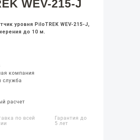
REK WEV-215-J
тчик уровня PiloTREK WEV-215-J,
мерения до 10 м.
з
ная компания
я служба
ый расчет
тавка по всей
Гарантия до
сии
5 лет