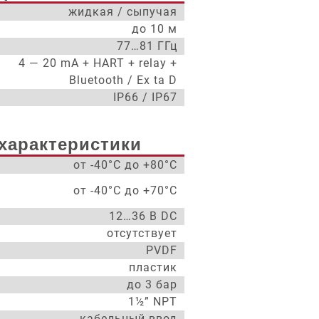
жидкая / сыпучая
до 10 м
77…81 ГГц
4 — 20 mA + HART + relay +
Bluetooth / Ex ta D
IP66 / IP67
характеристики
от -40°С до +80°С
от -40°С до +70°С
12…36 В DC
отсутствует
PVDF
пластик
до 3 бар
1½” NPT
кабельный ввод