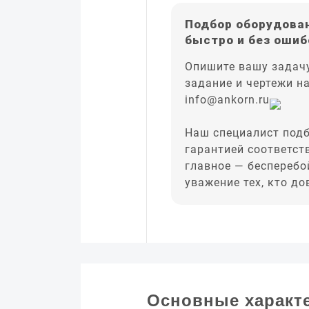
Подбор оборудован
быстро и без ошиб
Опишите вашу задачу
задание и чертежи н
info@ankorn.ru
Наш специалист подб
гарантией соответст
главное — бесперебо
уважение тех, кто д
Основные характ