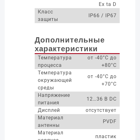
Ex ta D
Класс
IP66 / IP67
защиты
Дополнительные
характеристики
Температура
от -40°С до
процесса
+80°С
Температура
от -40°С до
окружающей
+70°С
среды
Напряжение
12…36 В DC
питания
Дисплей
отсутствует
Материал
PVDF
антенны
Материал
пластик