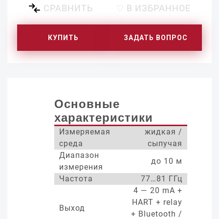
СРАВНИТЬ
♡ В ИЗБРАННОЕ
КУПИТЬ
ЗАДАТЬ ВОПРОС
Основные
характеристики
Измеряемая
жидкая /
среда
сыпучая
Диапазон
до 10 м
измерения
Частота
77…81 ГГц
4 — 20 mA +
HART + relay
Выход
+ Bluetooth /