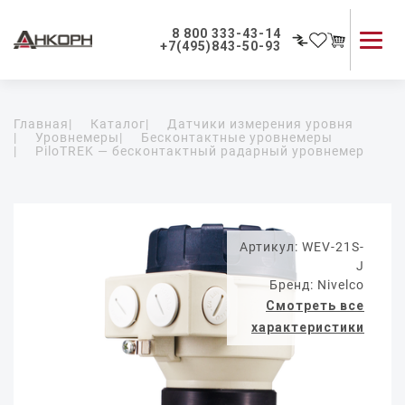
8 800 333-43-14
+7(495)843-50-93
Каталог продукции
Главная
|
Каталог
|
Датчики измерения уровня
Применение приборов
|
Уровнемеры
|
Бесконтактные уровнемеры
|
PiloTREK — бесконтактный радарный уровнемер
Как мы работаем
О компании
Контакты
Артикул: WEV-21S-
J
Бренд: Nivelco
Смотреть все
характеристики