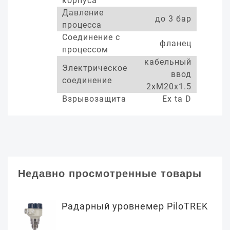
корпуса
Давление
до 3 бар
процесса
Соединение с
фланец
процессом
кабельный
Электрическое
ввод
соединение
2xM20x1.5
Взрывозащита
Ex ta D
Недавно просмотренные товары
Радарный уровнемер PiloTREK