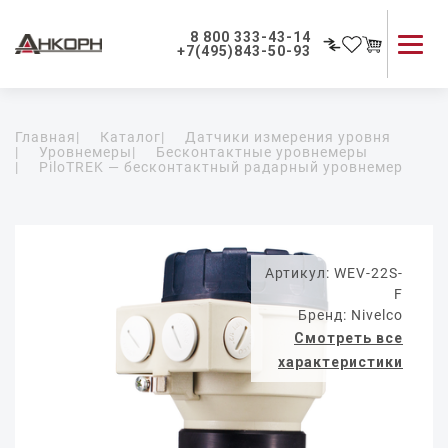
8 800 333-43-14
+7(495)843-50-93
Каталог продукции
Главная
|
Каталог
|
Датчики измерения уровня
Применение приборов
|
Уровнемеры
|
Бесконтактные уровнемеры
|
PiloTREK — бесконтактный радарный уровнемер
Как мы работаем
О компании
Контакты
Артикул: WEV-22S-
F
Бренд: Nivelco
Смотреть все
характеристики