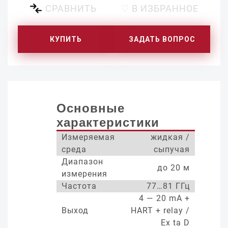
СРАВНИТЬ
♡ В ИЗБРАННОЕ
КУПИТЬ
ЗАДАТЬ ВОПРОС
Основные
характеристики
Измеряемая
жидкая /
среда
сыпучая
Диапазон
до 20 м
измерения
Частота
77…81 ГГц
4 — 20 mA +
Выход
HART + relay /
Ex ta D