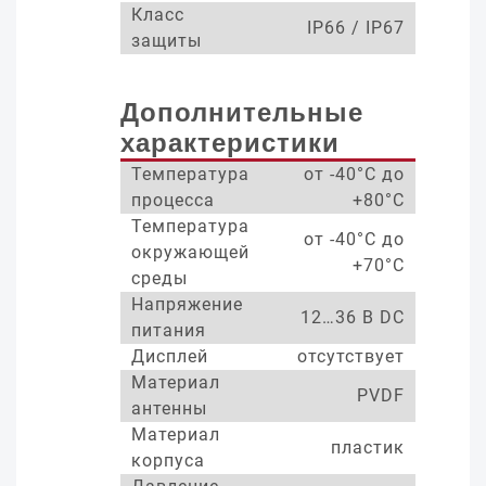
Класс
IP66 / IP67
защиты
Дополнительные
характеристики
Температура
от -40°С до
процесса
+80°С
Температура
от -40°С до
окружающей
+70°С
среды
Напряжение
12…36 В DC
питания
Дисплей
отсутствует
Материал
PVDF
антенны
Материал
пластик
корпуса