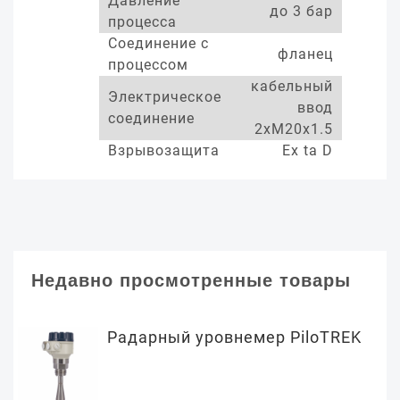
Давление
до 3 бар
процесса
Соединение с
фланец
процессом
кабельный
Электрическое
ввод
соединение
2xM20x1.5
Взрывозащита
Ex ta D
Недавно просмотренные товары
Радарный уровнемер PiloTREK