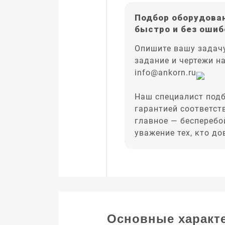
Подбор оборудован
быстро и без ошиб
Опишите вашу задачу
задание и чертежи н
info@ankorn.ru
Наш специалист подб
гарантией соответст
главное — бесперебо
уважение тех, кто д
Основные характ