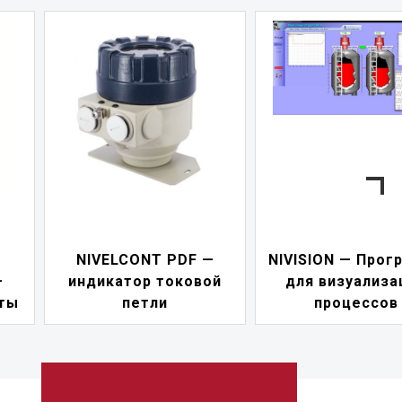
NIVELCONT PDF —
NIVISION — Прог
—
индикатор токовой
для визуализа
ты
петли
процессов