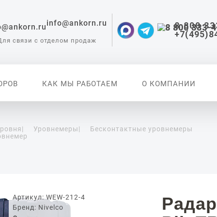
info@ankorn.ru
8 800 33
+7(495)8
Для связи с отделом продаж
ОРОВ
КАК МЫ РАБОТАЕМ
О КОМПАНИИ
уровня
|
Уровнемеры
|
Бесконтактные уровнемеры
овнемер
 приборы для
ации
Артикул: WEW-212-4
Радар
Бренд: Nivelco