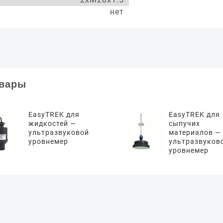
нет
овары
EasyTREK для
EasyTREK для
жидкостей —
сыпучих
ультразвуковой
материалов —
уровнемер
ультразвуков
уровнемер