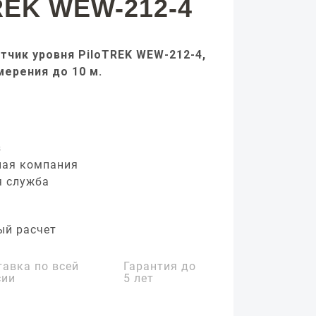
REK WEW-212-4
тчик уровня PiloTREK WEW-212-4,
мерения до 10 м.
з
ная компания
я служба
ый расчет
тавка по всей
Гарантия до
сии
5 лет