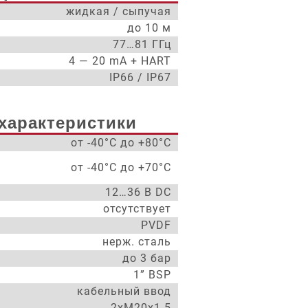
жидкая / сыпучая
до 10 м
77…81 ГГц
4 — 20 mA + HART
IP66 / IP67
характеристики
от -40°С до +80°С
от -40°С до +70°С
12…36 В DC
отсутствует
PVDF
нерж. сталь
до 3 бар
1” BSP
кабельный ввод
2xM20x1.5