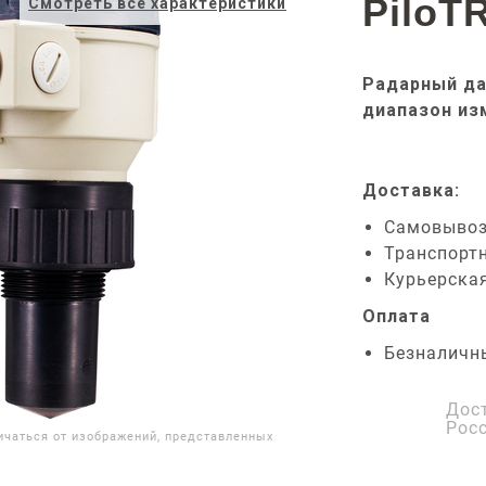
PiloT
Смотреть все характеристики
Радарный да
диапазон из
Доставка:
Самовыво
Транспорт
Курьерска
Оплата
Безналичн
Дос
Рос
ичаться от изображений, представленных