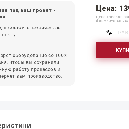
Цена: 13
ия под ваш проект -
ок
Цена товаров за
формируется исх
, приложите техническое
СРАВ
а почту
КУП
ерёт оборудование со 100%
вия, чтобы вы сохранили
йную работу процессов и
оверяет вам производство.
еристики