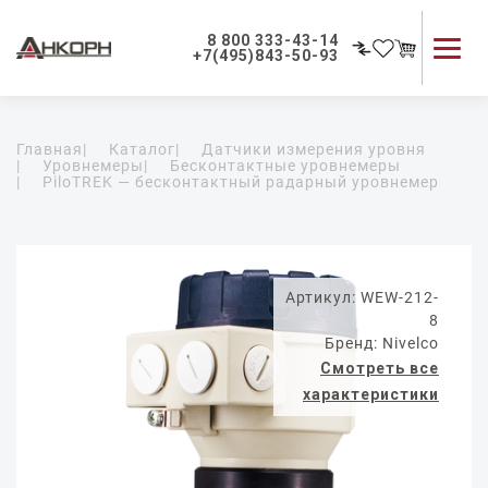
8 800 333-43-14
+7(495)843-50-93
Каталог продукции
Главная
|
Каталог
|
Датчики измерения уровня
Применение приборов
|
Уровнемеры
|
Бесконтактные уровнемеры
|
PiloTREK — бесконтактный радарный уровнемер
Как мы работаем
О компании
Контакты
Артикул: WEW-212-
8
Бренд: Nivelco
Смотреть все
характеристики