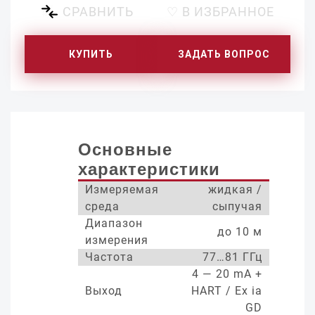
СРАВНИТЬ
♡ В ИЗБРАННОЕ
КУПИТЬ
ЗАДАТЬ ВОПРОС
Основные
характеристики
Измеряемая
жидкая /
среда
сыпучая
Диапазон
до 10 м
измерения
Частота
77…81 ГГц
4 — 20 mA +
Выход
HART / Ex ia
GD