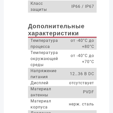
Класс
IP66 / IP67
защиты
Дополнительные
характеристики
Температура
от -40°С до
процесса
+80°С
Температура
от -40°С до
окружающей
+70°С
среды
Напряжение
12…36 В DC
питания
Дисплей
отсутствует
Материал
PVDF
антенны
Материал
нерж. сталь
корпуса