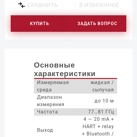
СРАВНИТЬ
♡ В ИЗБРАННОЕ
КУПИТЬ
ЗАДАТЬ ВОПРОС
Основные
характеристики
Измеряемая
жидкая /
среда
сыпучая
Диапазон
до 10 м
измерения
Частота
77…81 ГГц
4 — 20 mA +
HART + relay
Выход
+ Bluetooth /