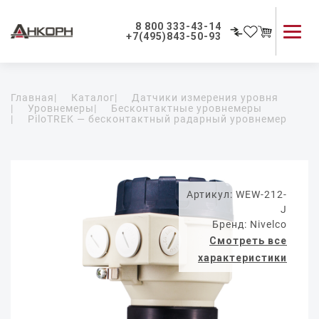
8 800 333-43-14
+7(495)843-50-93
Каталог продукции
Главная
|
Каталог
|
Датчики измерения уровня
Применение приборов
|
Уровнемеры
|
Бесконтактные уровнемеры
|
PiloTREK — бесконтактный радарный уровнемер
Как мы работаем
О компании
Контакты
Артикул: WEW-212-
J
Бренд: Nivelco
Смотреть все
характеристики