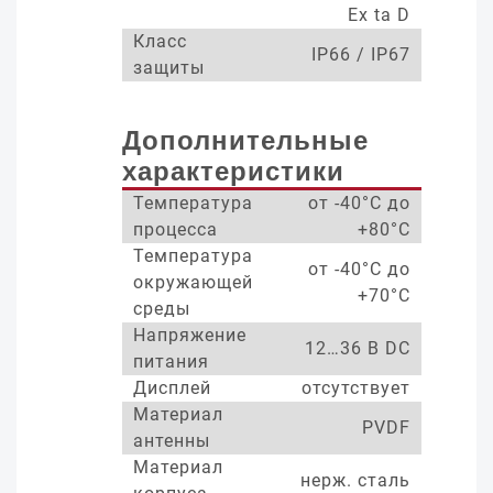
Ex ta D
Класс
IP66 / IP67
защиты
Дополнительные
характеристики
Температура
от -40°С до
процесса
+80°С
Температура
от -40°С до
окружающей
+70°С
среды
Напряжение
12…36 В DC
питания
Дисплей
отсутствует
Материал
PVDF
антенны
Материал
нерж. сталь