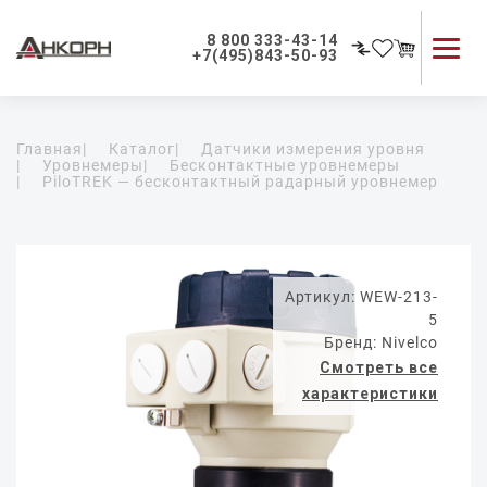
8 800 333-43-14
+7(495)843-50-93
Каталог продукции
Главная
|
Каталог
|
Датчики измерения уровня
Применение приборов
|
Уровнемеры
|
Бесконтактные уровнемеры
|
PiloTREK — бесконтактный радарный уровнемер
Как мы работаем
О компании
Контакты
Артикул: WEW-213-
5
Бренд: Nivelco
Смотреть все
характеристики