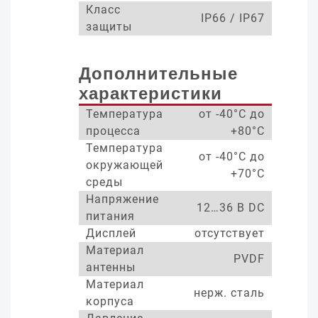
Класс
IP66 / IP67
защиты
Дополнительные
характеристики
Температура
от -40°С до
процесса
+80°С
Температура
от -40°С до
окружающей
+70°С
среды
Напряжение
12…36 В DC
питания
Дисплей
отсутствует
Материал
PVDF
антенны
Материал
нерж. сталь
корпуса