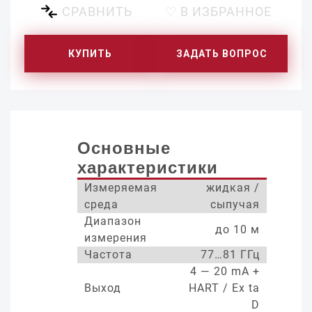
СРАВНИТЬ
♡ В ИЗБРАННОЕ
КУПИТЬ
ЗАДАТЬ ВОПРОС
Основные
характеристики
Измеряемая
жидкая /
среда
сыпучая
Диапазон
до 10 м
измерения
Частота
77…81 ГГц
4 — 20 mA +
Выход
HART / Ex ta
D