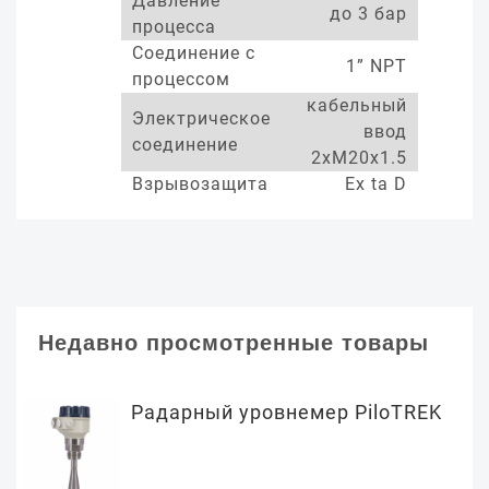
Давление
до 3 бар
процесса
Соединение с
1” NPT
процессом
кабельный
Электрическое
ввод
соединение
2xM20x1.5
Взрывозащита
Ex ta D
Недавно просмотренные товары
Радарный уровнемер PiloTREK