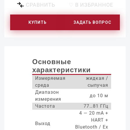
СРАВНИТЬ
♡ В ИЗБРАННОЕ
КУПИТЬ
ЗАДАТЬ ВОПРОС
Основные
характеристики
Измеряемая
жидкая /
среда
сыпучая
Диапазон
до 10 м
измерения
Частота
77…81 ГГц
4 — 20 mA +
HART +
Выход
Bluetooth / Ex