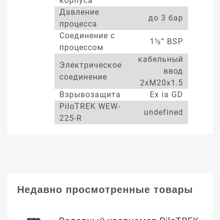
корпуса
Давление
до 3 бар
процесса
Соединение с
1½” BSP
процессом
кабельный
Электрическое
ввод
соединение
2xM20x1.5
Взрывозащита
Ex ia GD
PiloTREK WEW-
undefined
225-R
Недавно просмотренные товары