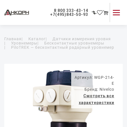
8 800 333-43-14
+7(495)843-50-93
Каталог продукции
Главная
|
Каталог
|
Датчики измерения уровня
Применение приборов
|
Уровнемеры
|
Бесконтактные уровнемеры
|
PiloTREK — бесконтактный радарный уровнемер
Как мы работаем
О компании
Контакты
Артикул: WGP-214-
E
Бренд: Nivelco
Смотреть все
характеристики