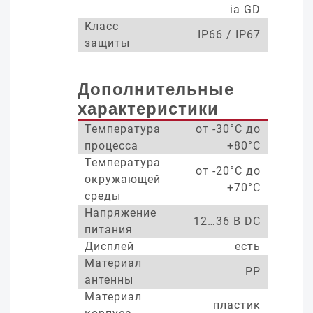
ia GD
Класс
IP66 / IP67
защиты
Дополнительные
характеристики
Температура
от -30°С до
процесса
+80°С
Температура
от -20°С до
окружающей
+70°С
среды
Напряжение
12…36 В DC
питания
Дисплей
есть
Материал
PP
антенны
Материал
пластик