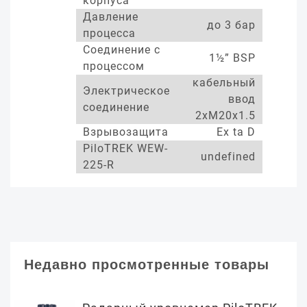
корпуса
Давление
до 3 бар
процесса
Соединение с
1½” BSP
процессом
кабельный
Электрическое
ввод
соединение
2xM20x1.5
Взрывозащита
Ex ta D
PiloTREK WEW-
undefined
225-R
Недавно просмотренные товары