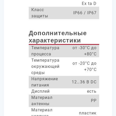
Ex ta D
Класс
IP66 / IP67
защиты
Дополнительные
характеристики
Температура
от -30°С до
процесса
+80°С
Температура
от -20°С до
окружающей
+70°С
среды
Напряжение
12…36 В DC
питания
Дисплей
есть
Материал
PP
антенны
Материал
пластик