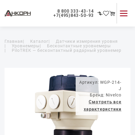
8 800 333-43-14
+7(495)843-50-93
Каталог продукции
Главная
|
Каталог
|
Датчики измерения уровня
Применение приборов
|
Уровнемеры
|
Бесконтактные уровнемеры
|
PiloTREK — бесконтактный радарный уровнемер
Как мы работаем
О компании
Контакты
Артикул: WGP-214-
J
Бренд: Nivelco
Смотреть все
характеристики