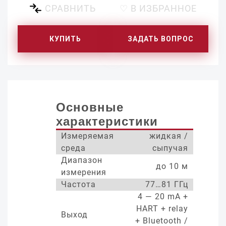
СРАВНИТЬ
♡ В ИЗБРАННОЕ
КУПИТЬ
ЗАДАТЬ ВОПРОС
Основные
характеристики
Измеряемая
жидкая /
среда
сыпучая
Диапазон
до 10 м
измерения
Частота
77…81 ГГц
4 — 20 mA +
HART + relay
Выход
+ Bluetooth /