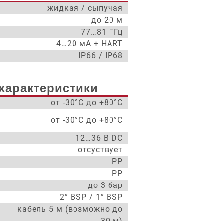
жидкая / сыпучая
до 20 м
77…81 ГГц
4…20 мА + HART
IP66 / IP68
характеристики
от -30°С до +80°С
от -30°С до +80°С
12…36 В DC
отсуствует
PP
PP
до 3 бар
2” BSP / 1” BSP
кабель 5 м (возможно до
30 м)