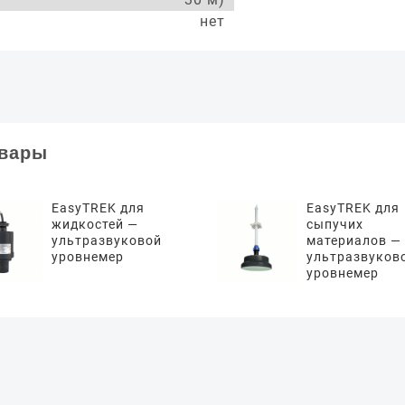
нет
овары
EasyTREK для
EasyTREK для
жидкостей —
сыпучих
ультразвуковой
материалов —
уровнемер
ультразвуков
уровнемер