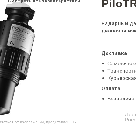
PiloT
Смотреть все характеристики
Радарный да
диапазон из
Доставка:
Самовыво
Транспорт
Курьерска
Оплата
Безналичн
Дос
Рос
ичаться от изображений, представленных