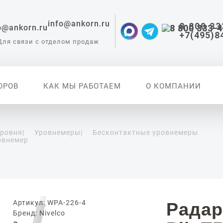
info@ankorn.ru
8 800 33
+7(495)8
Для связи с отделом продаж
ОРОВ
КАК МЫ РАБОТАЕМ
О КОМПАНИИ
уровня
|
Уровнемеры
|
Бесконтактные уровнемеры
овнемер
 приборы для
ации
Артикул: WPA-226-4
Радар
Бренд: Nivelco