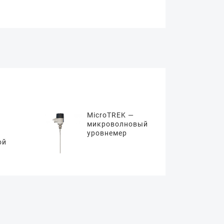
MicroTREK —
микроволновый
уровнемер
ой