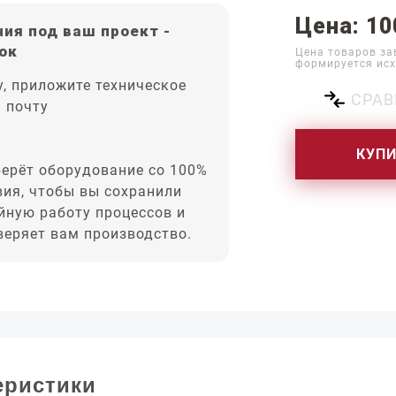
Цена: 10
ия под ваш проект -
ок
Цена товаров за
формируется исх
, приложите техническое
СРАВ
а почту
КУП
ерёт оборудование со 100%
вия, чтобы вы сохранили
йную работу процессов и
оверяет вам производство.
еристики