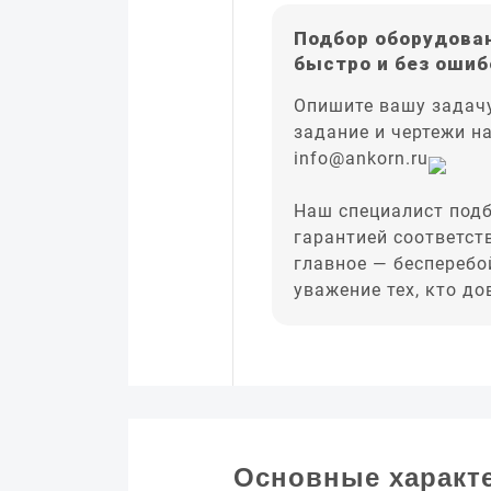
Подбор оборудован
быстро и без ошиб
Опишите вашу задачу
задание и чертежи н
info@ankorn.ru
Наш специалист подб
гарантией соответст
главное — бесперебо
уважение тех, кто д
Основные характ