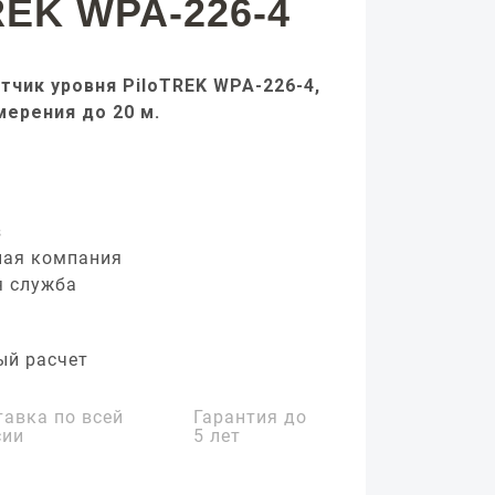
REK WPA-226-4
тчик уровня PiloTREK WPA-226-4,
мерения до 20 м.
з
ная компания
я служба
ый расчет
тавка по всей
Гарантия до
сии
5 лет