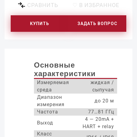
СРАВНИТЬ
♡ В ИЗБРАННОЕ
КУПИТЬ
ЗАДАТЬ ВОПРОС
Основные
характеристики
Измеряемая
жидкая /
среда
сыпучая
Диапазон
до 20 м
измерения
Частота
77…81 ГГц
4 — 20mA +
Выход
HART + relay
Класс