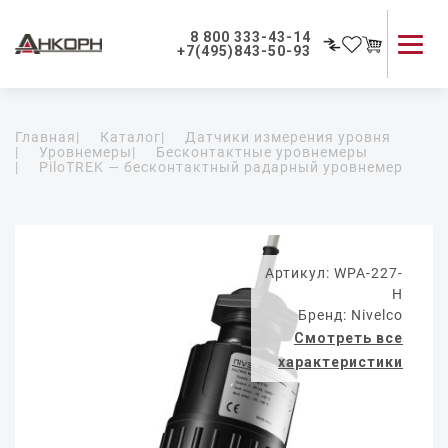
8 800 333-43-14
+7(495)843-50-93
Каталог продукции
Главная
|
Каталог
|
Датчики измерения уровня
Применение приборов
|
Уровнемеры
|
Бесконтактные уровнемеры
|
PiloTREK — бесконтактный радарный уровнемер
Как мы работаем
О компании
Контакты
Артикул: WPA-227-
H
Бренд: Nivelco
Смотреть все
характеристики