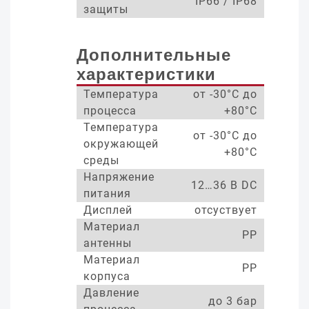
IP66 / IP68
защиты
Дополнительные
характеристики
Температура
от -30°С до
процесса
+80°С
Температура
от -30°С до
окружающей
+80°С
среды
Напряжение
12…36 В DC
питания
Дисплей
отсуствует
Материал
PP
антенны
Материал
PP
корпуса
Давление
до 3 бар