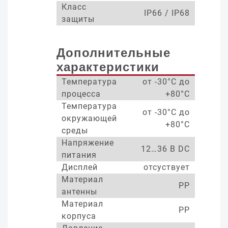
Класс
IP66 / IP68
защиты
Дополнительные
характеристики
Температура
от -30°С до
процесса
+80°С
Температура
от -30°С до
окружающей
+80°С
среды
Напряжение
12…36 В DC
питания
Дисплей
отсуствует
Материал
PP
антенны
Материал
PP
корпуса