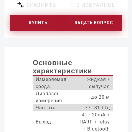
СРАВНИТЬ
♡ В ИЗБРАННОЕ
КУПИТЬ
ЗАДАТЬ ВОПРОС
Основные
характеристики
Измеряемая
жидкая /
среда
сыпучая
Диапазон
до 20 м
измерения
Частота
77…81 ГГц
4 — 20mA +
Выход
HART + relay
+ Bluetooth