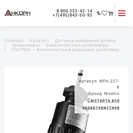
8 800 333-43-14
+7(495)843-50-93
Каталог продукции
Главная
|
Каталог
|
Датчики измерения уровня
Применение приборов
|
Уровнемеры
|
Бесконтактные уровнемеры
|
PiloTREK — бесконтактный радарный уровнемер
Как мы работаем
О компании
Контакты
Артикул: WPA-227-
R
Бренд: Nivelco
Смотреть все
характеристики