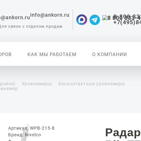
info@ankorn.ru
8 800 33
+7(495)8
Для связи с отделом продаж
ОРОВ
КАК МЫ РАБОТАЕМ
О КОМПАНИИ
уровня
|
Уровнемеры
|
Бесконтактные уровнемеры
овнемер
 приборы для
ации
Артикул: WPB-215-8
Радар
Бренд: Nivelco