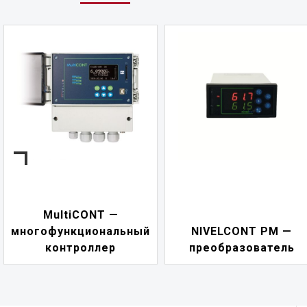
NIVELCONT PKK —
NIVELCONT PM —
многофункциональн
преобразователь
переключатель