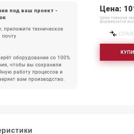
Цена: 10
ия под ваш проект -
ок
Цена товаров за
формируется исх
, приложите техническое
СРАВ
а почту
КУП
ерёт оборудование со 100%
вия, чтобы вы сохранили
йную работу процессов и
оверяет вам производство.
еристики