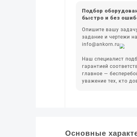
Подбор оборудован
быстро и без ошиб
Опишите вашу задачу
задание и чертежи н
info@ankorn.ru
Наш специалист подб
гарантией соответст
главное — бесперебо
уважение тех, кто д
Основные характ