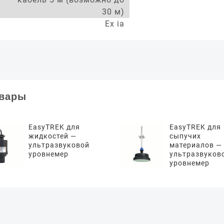
30 м)
Ex ia
овары
EasyTREK для
EasyTREK для
жидкостей —
сыпучих
ультразвуковой
материалов —
уровнемер
ультразвуков
уровнемер