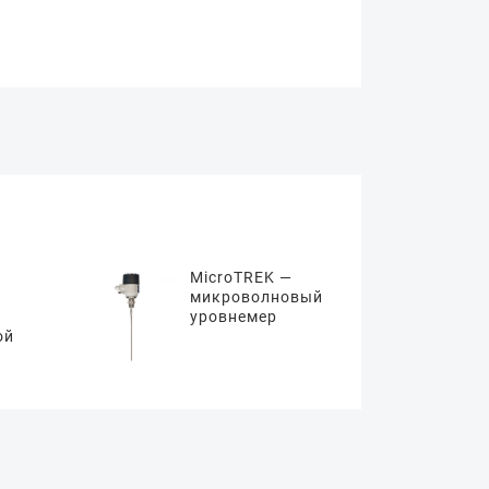
MicroTREK —
микроволновый
уровнемер
ой