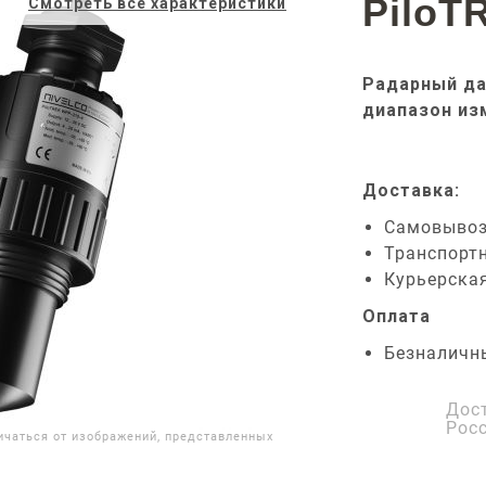
PiloT
Смотреть все характеристики
Радарный да
диапазон из
Доставка:
Самовыво
Транспорт
Курьерска
Оплата
Безналичн
Дос
Рос
ичаться от изображений, представленных