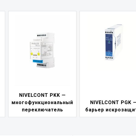
NIVELCONT PDF
ый
NIVELCONT PGK —
индикатор токо
барьер искрозащиты
петли