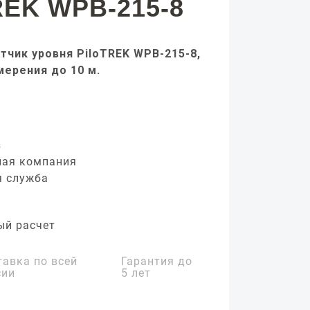
REK WPB-215-8
тчик уровня PiloTREK WPB-215-8,
мерения до 10 м.
з
ная компания
я служба
ый расчет
тавка по всей
Гарантия до
сии
5 лет