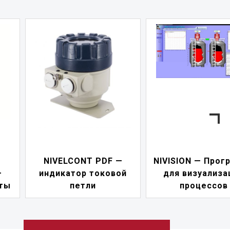
 —
NIVISION — Программа
вой
для визуализации
NIPOWER — 
процессов
питания