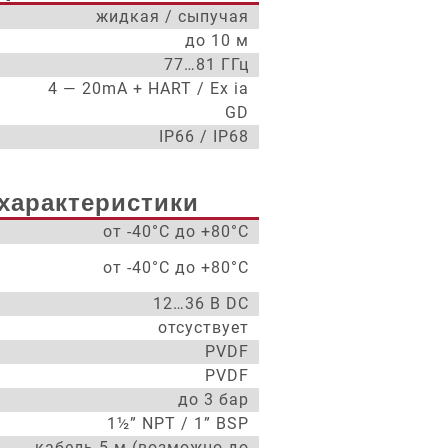
жидкая / сыпучая
до 10 м
77…81 ГГц
4 — 20mA + HART / Ex ia
GD
IP66 / IP68
характеристики
от -40°С до +80°С
от -40°С до +80°С
12…36 В DC
отсуствует
PVDF
PVDF
до 3 бар
1½” NPT / 1” BSP
кабель 5 м (возможно до