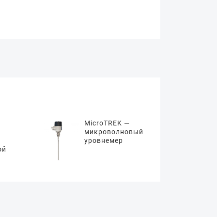
MicroTREK —
микроволновый
уровнемер
ой