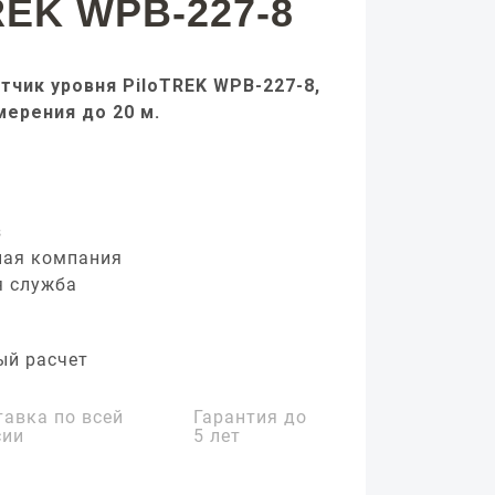
REK WPB-227-8
тчик уровня PiloTREK WPB-227-8,
мерения до 20 м.
з
ная компания
я служба
ый расчет
тавка по всей
Гарантия до
сии
5 лет