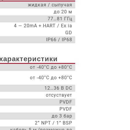
жидкая / сыпучая
до 20 м
77…81 ГГц
4 — 20mA + HART / Ex ia
GD
IP66 / IP68
характеристики
от -40°С до +80°С
от -40°С до +80°С
12…36 В DC
отсуствует
PVDF
PVDF
до 3 бар
2” NPT / 1” BSP
кабель 5 м (возможно до