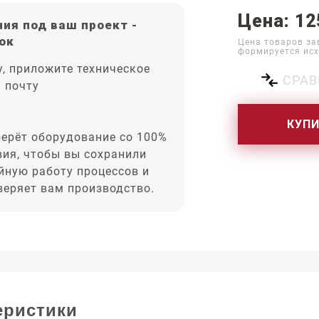
Цена: 12
ия под ваш проект -
ок
Цена товаров за
формируется исх
, приложите техническое
СРАВ
а почту
КУП
ерёт оборудование со 100%
вия, чтобы вы сохранили
йную работу процессов и
оверяет вам производство.
еристики