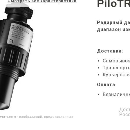
PiloT
Смотреть все характеристики
Радарный да
диапазон из
Доставка:
Самовыво
Транспорт
Курьерска
Оплата
Безналичн
Дос
Рос
ичаться от изображений, представленных