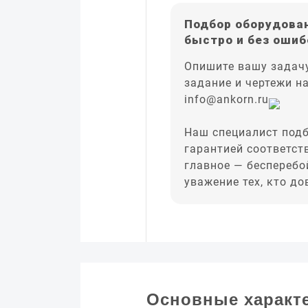
Подбор оборудован
быстро и без ошиб
Опишите вашу задачу
задание и чертежи н
info@ankorn.ru
Наш специалист подб
гарантией соответст
главное — бесперебо
уважение тех, кто д
Основные характ