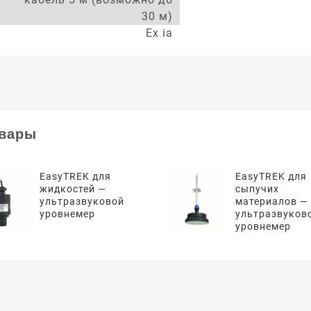
30 м)
Ex ia
овары
EasyTREK для
EasyTREK для
жидкостей —
сыпучих
ультразвуковой
материалов —
уровнемер
ультразвуков
уровнемер