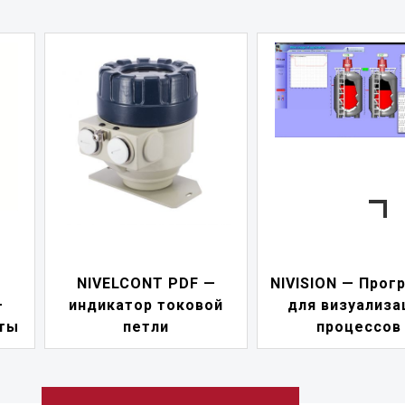
—
NIVISION — Программа
ой
для визуализации
NIPOWER — б
процессов
питания