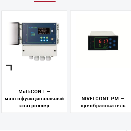
NIVELCONT PKK —
NIVELCONT PM —
многофункциональны
преобразователь
переключатель