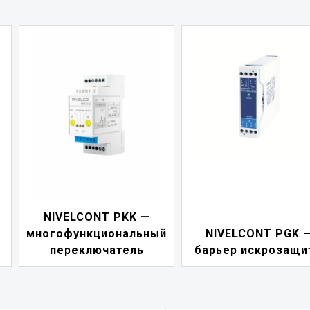
NIVELCONT PDF 
й
NIVELCONT PGK —
индикатор токов
барьер искрозащиты
петли