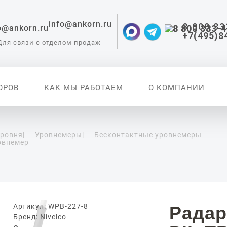
info@ankorn.ru
8 800 33
+7(495)8
Для связи с отделом продаж
ОРОВ
КАК МЫ РАБОТАЕМ
О КОМПАНИИ
уровня
|
Уровнемеры
|
Бесконтактные уровнемеры
овнемер
 приборы для
ации
Артикул: WPB-227-8
Радар
Бренд: Nivelco