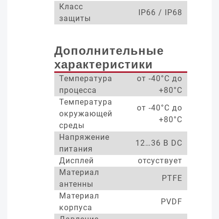
Класс
IP66 / IP68
защиты
Дополнительные
характеристики
Температура
от -40°С до
процесса
+80°С
Температура
от -40°С до
окружающей
+80°С
среды
Напряжение
12…36 В DC
питания
Дисплей
отсуствует
Материал
PTFE
антенны
Материал
PVDF
корпуса