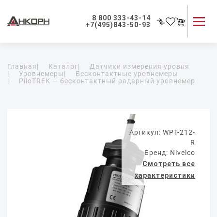
8 800 333-43-14
+7(495)843-50-93
Каталог продукции
Главная
|
Каталог
|
Датчики измерения уровня
Применение приборов
|
Уровнемеры
|
Бесконтактные уровнемеры
|
PiloTREK — бесконтактный радарный уровнемер
Как мы работаем
О компании
Контакты
Артикул: WPT-212-
R
Бренд: Nivelco
Смотреть все
характеристики