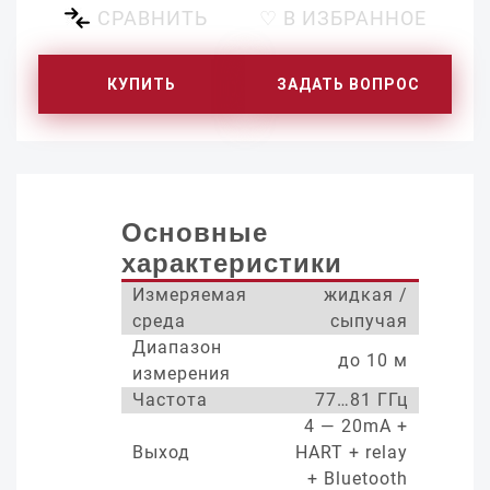
СРАВНИТЬ
♡ В ИЗБРАННОЕ
КУПИТЬ
ЗАДАТЬ ВОПРОС
Основные
характеристики
Измеряемая
жидкая /
среда
сыпучая
Диапазон
до 10 м
измерения
Частота
77…81 ГГц
4 — 20mA +
Выход
HART + relay
+ Bluetooth