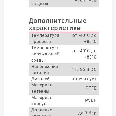
IP66 / IP68
защиты
Дополнительные
характеристики
Температура
от -40°С до
процесса
+80°С
Температура
от -40°С до
окружающей
+80°С
среды
Напряжение
12…36 В DC
питания
Дисплей
отсуствует
Материал
PTFE
антенны
Материал
PVDF
корпуса
Давление
до 3 бар