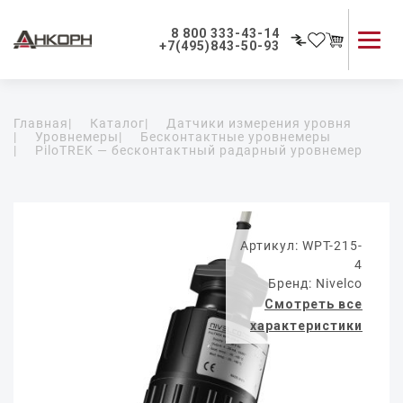
8 800 333-43-14
+7(495)843-50-93
Каталог продукции
Главная
|
Каталог
|
Датчики измерения уровня
Применение приборов
|
Уровнемеры
|
Бесконтактные уровнемеры
|
PiloTREK — бесконтактный радарный уровнемер
Как мы работаем
О компании
Контакты
Артикул: WPT-215-
4
Бренд: Nivelco
Смотреть все
характеристики