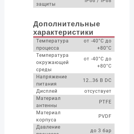
IP66 / IP68
защиты
Дополнительные
характеристики
Температура
от -40°С до
процесса
+80°С
Температура
от -40°С до
окружающей
+80°С
среды
Напряжение
12…36 В DC
питания
Дисплей
отсуствует
Материал
PTFE
антенны
Материал
PVDF
корпуса
Давление
до 3 бар