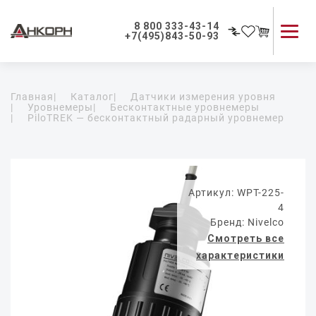
8 800 333-43-14
+7(495)843-50-93
Каталог продукции
Главная
|
Каталог
|
Датчики измерения уровня
Применение приборов
|
Уровнемеры
|
Бесконтактные уровнемеры
|
PiloTREK — бесконтактный радарный уровнемер
Как мы работаем
О компании
Контакты
Артикул: WPT-225-
4
Бренд: Nivelco
Смотреть все
характеристики