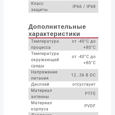
Класс
IP66 / IP68
защиты
Дополнительные
характеристики
Температура
от -40°С до
процесса
+80°С
Температура
от -40°С до
окружающей
+80°С
среды
Напряжение
12…36 В DC
питания
Дисплей
отсуствует
Материал
PTFE
антенны
Материал
PVDF
корпуса