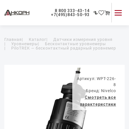
8 800 333-43-14
+7(495)843-50-93
Каталог продукции
Главная
|
Каталог
|
Датчики измерения уровня
Применение приборов
|
Уровнемеры
|
Бесконтактные уровнемеры
|
PiloTREK — бесконтактный радарный уровнемер
Как мы работаем
О компании
Контакты
Артикул: WPT-226-
8
Бренд: Nivelco
Смотреть все
характеристики