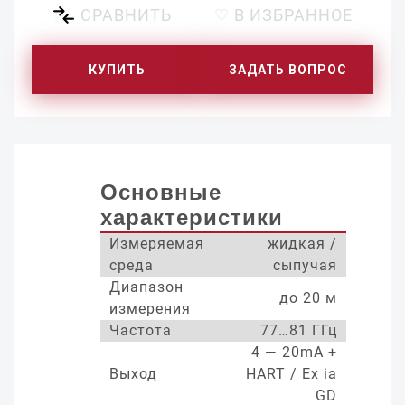
СРАВНИТЬ
♡ В ИЗБРАННОЕ
КУПИТЬ
ЗАДАТЬ ВОПРОС
Основные
характеристики
Измеряемая
жидкая /
среда
сыпучая
Диапазон
до 20 м
измерения
Частота
77…81 ГГц
4 — 20mA +
Выход
HART / Ex ia
GD