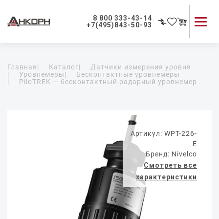
8 800 333-43-14
+7(495)843-50-93
Каталог продукции
Главная
|
Каталог
|
Датчики измерения уровня
Применение приборов
|
Уровнемеры
|
Бесконтактные уровнемеры
|
PiloTREK — бесконтактный радарный уровнемер
Как мы работаем
О компании
Контакты
Артикул: WPT-226-
E
Бренд: Nivelco
Смотреть все
характеристики