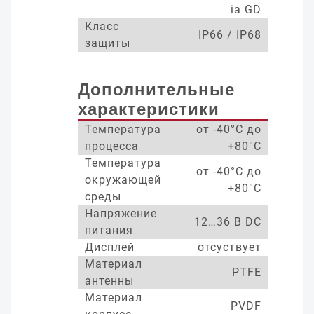
ia GD
Класс
IP66 / IP68
защиты
Дополнительные
характеристики
Температура
от -40°С до
процесса
+80°С
Температура
от -40°С до
окружающей
+80°С
среды
Напряжение
12…36 В DC
питания
Дисплей
отсуствует
Материал
PTFE
антенны
Материал
PVDF