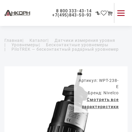
8 800 333-43-14
+7(495)843-50-93
Каталог продукции
Главная
|
Каталог
|
Датчики измерения уровня
Применение приборов
|
Уровнемеры
|
Бесконтактные уровнемеры
|
PiloTREK — бесконтактный радарный уровнемер
Как мы работаем
О компании
Контакты
Артикул: WPT-238-
E
Бренд: Nivelco
Смотреть все
характеристики