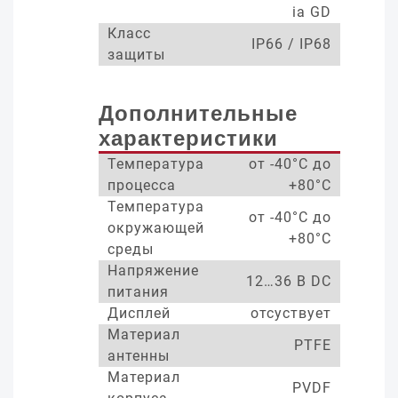
ia GD
Класс
IP66 / IP68
защиты
Дополнительные
характеристики
Температура
от -40°С до
процесса
+80°С
Температура
от -40°С до
окружающей
+80°С
среды
Напряжение
12…36 В DC
питания
Дисплей
отсуствует
Материал
PTFE
антенны
Материал
PVDF